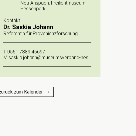
Neu-Anspach, Freilichtmuseum
Hessenpark
Kontakt
Dr. Saskia Johann
Referentin für Provenienzforschung
T
0561 7889 46697
M
saskia.johann@museumsverband-hessen.de
zurück zum Kalender