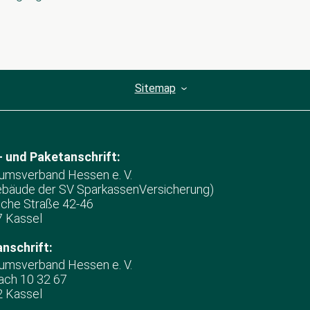
Sitemap
 und Paketanschrift:
msverband Hessen e. V.
ebäude der SV SparkassenVersicherung)
sche Straße 42-46
 Kassel
nschrift:
msverband Hessen e. V.
ach 10 32 67
 Kassel