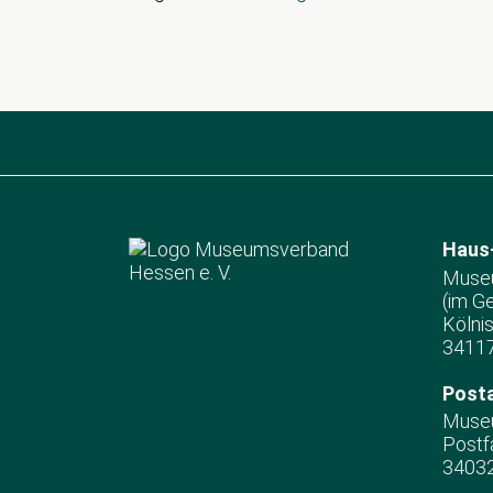
Haus-
Museu
(im G
Kölni
34117
Posta
Museu
Postf
34032