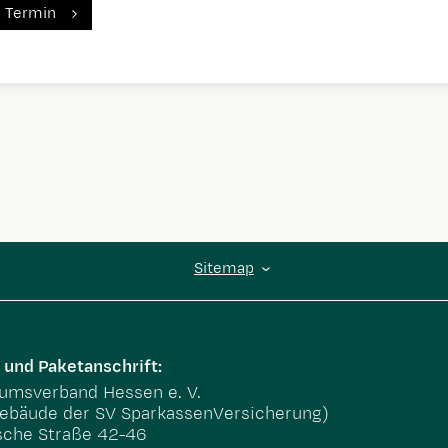
 Termin
Sitemap
 und Paketanschrift:
msverband Hessen e. V.
ebäude der SV SparkassenVersicherung)
sche Straße 42-46