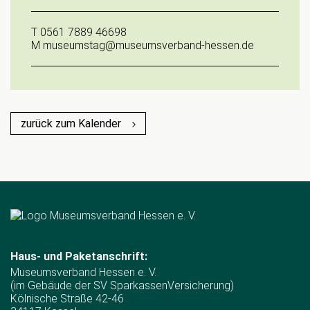
T
0561 7889 46698
M
museumstag@museumsverband-hessen.de
zurück zum Kalender
Haus- und Paketanschrift:
Museumsverband Hessen e. V.
(im Gebäude der SV SparkassenVersicherung)
Kölnische Straße 42-46