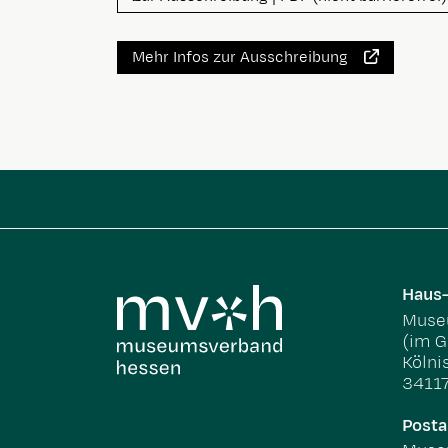
Mehr Infos zur Ausschreibung
Haus-
Museu
(im G
Kölni
34117
Posta