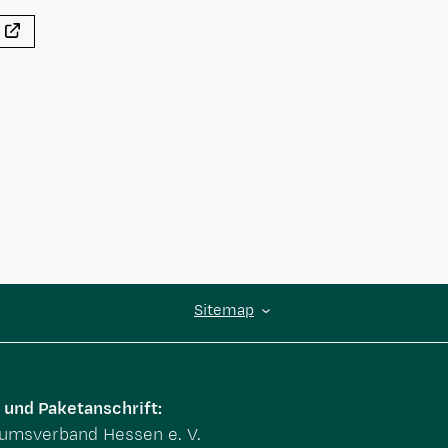
Sitemap
 und Paketanschrift:
msverband Hessen e. V.